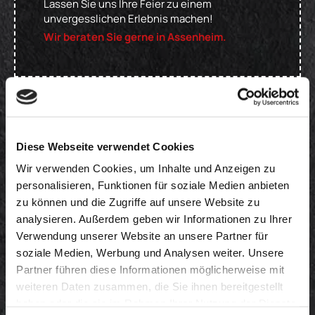
Lassen Sie uns Ihre Feier zu einem
unvergesslichen Erlebnis machen!
Wir beraten Sie gerne in Assenheim.
Buffetvorschläge
Diese Webseite verwendet Cookies
Wir verwenden Cookies, um Inhalte und Anzeigen zu
personalisieren, Funktionen für soziale Medien anbieten
zu können und die Zugriffe auf unsere Website zu
analysieren. Außerdem geben wir Informationen zu Ihrer
Verwendung unserer Website an unsere Partner für
soziale Medien, Werbung und Analysen weiter. Unsere
Partner führen diese Informationen möglicherweise mit
weiteren Daten zusammen, die Sie ihnen bereitgestellt
haben oder die sie im Rahmen Ihrer Nutzung der Dienste