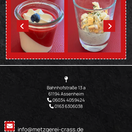

Bahnhofstraße 13 a
61194 Assenheim
06034 4059424

0163 6306038

info@metzgerei-crass.de